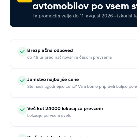
avtomobilov po vsem s
Ta promocija velja do 11. avgust 2026 - izkoristit
Brezplačna odpoved
do 48 ur pred načrtovanim časom prevzema
Jamstvo najboljše cene
Ste našli ugodnejšo ceno? Vam bomo pripravili boljšo pon
Več kot 24000 lokacij za prevzem
Lokacije po vsem svetu