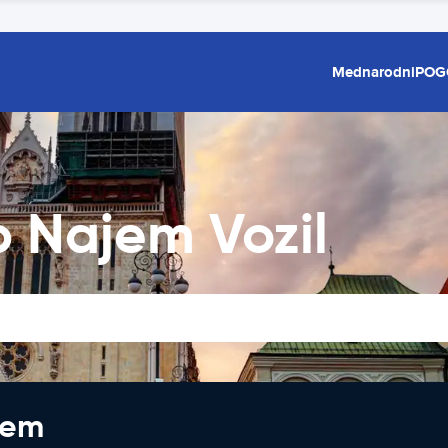
Mednarodni
POG
b Najem Vozil
jem