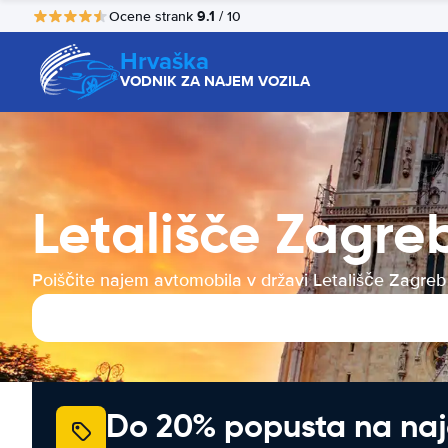
9.1
Ocene strank
/ 10
Hrvaška
VODNIK ZA NAJEM VOZILA
Letališče Zagre
Poiščite najem avtomobila v državi Letališče Zagreb
Do 20% popusta na na