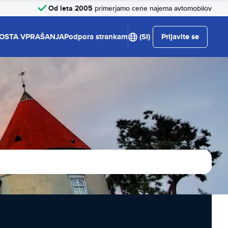
Od leta 2005
primerjamo cene najema avtomobilov
OSTA VPRAŠANJA
Podpora strankam
(SI)
Prijavite se