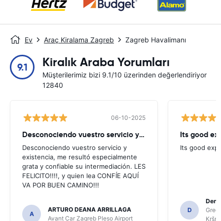
Ev
Araç Kiralama Zagreb
Zagreb Havalimanı
Kiralık Araba Yorumları
9.1
Müşterilerimiz bizi 9.1/10 üzerinden değerlendiriyor
12840
06-10-2025
Desconociendo vuestro servicio y existencia
Its good ex
Desconociendo vuestro servicio y
Its good exp
existencia, me resultó especialmente
grata y confiable su intermediación. LES
FELICITO!!!!, y quien lea CONFÍE AQUÍ
VA POR BUEN CAMINO!!!
Denis
ARTURO DEANA ARRILLAGA
D
Green
A
Avant Car Zagreb Pleso Airport
Kršnj