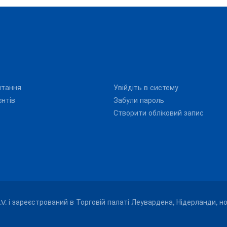
итання
Увійдіть в систему
єнтів
Забули пароль
Створити обліковий запис
.V. і зареєстрований в Торговій палаті Леувардена, Нідерланди, н