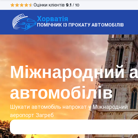
9.1
Оцінки клієнтів
/ 10
Хорватія
ПОМІЧНИК ІЗ ПРОКАТУ АВТОМОБІЛІВ
Міжнародний а
автомобілів
Шукати автомобіль напрокат у Міжнародний
аеропорт Загреб