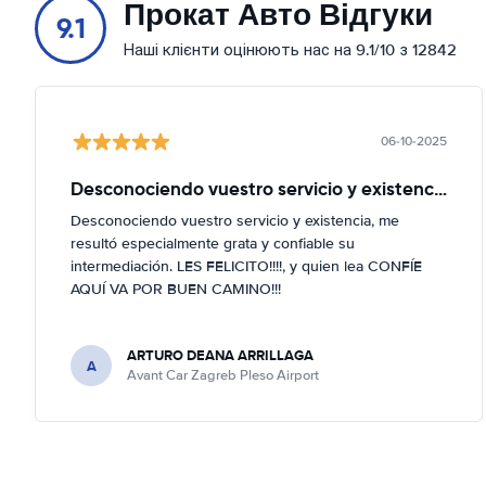
Прокат Авто Відгуки
9.1
Наші клієнти оцінюють нас на 9.1/10 з 12842
06-10-2025
Desconociendo vuestro servicio y existencia
Desconociendo vuestro servicio y existencia, me
resultó especialmente grata y confiable su
intermediación. LES FELICITO!!!!, y quien lea CONFÍE
AQUÍ VA POR BUEN CAMINO!!!
ARTURO DEANA ARRILLAGA
A
Avant Car Zagreb Pleso Airport