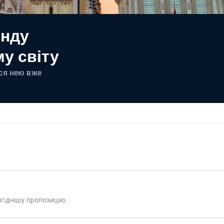
енду
у світу
еся нею вже
гіднішу пропозицію.