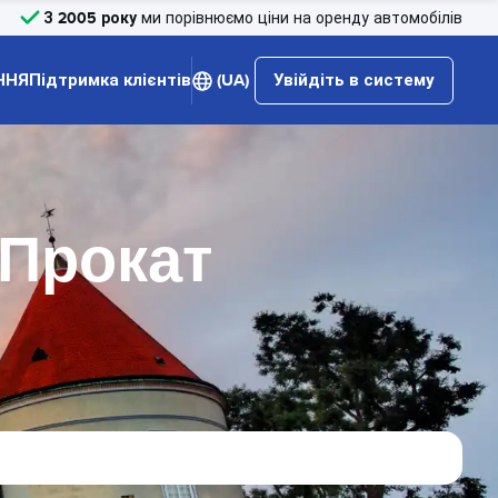
З 2005 року
ми порівнюємо ціни на оренду автомобілів
ННЯ
Підтримка клієнтів
(UA)
Увійдіть в систему
 Прокат