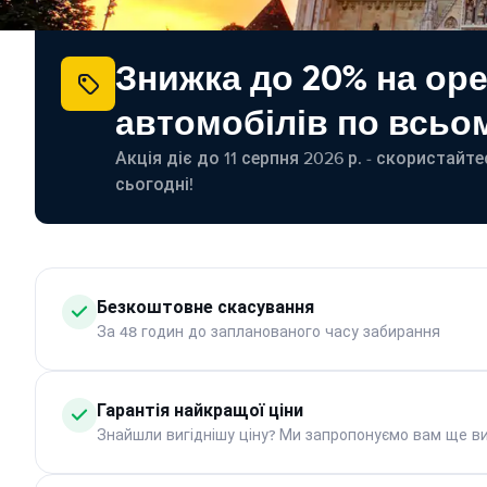
Знижка до 20% на ор
автомобілів по всьом
Акція діє до 11 серпня 2026 р. - скористайт
сьогодні!
Безкоштовне скасування
За 48 годин до запланованого часу забирання
Гарантія найкращої ціни
Знайшли вигіднішу ціну? Ми запропонуємо вам ще ви