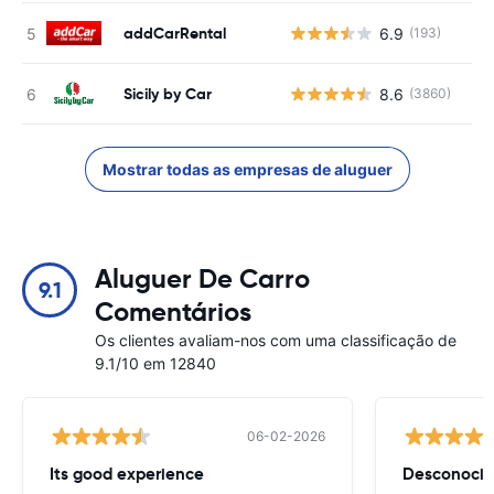
addCarRental
6.9
(193)
N
Sicily by Car
8.6
(3860)
N
Mostrar todas as empresas de aluguer
Aluguer De Carro
9.1
Comentários
Os clientes avaliam-nos com uma classificação de
9.1/10 em 12840
06-02-2026
Its good experience