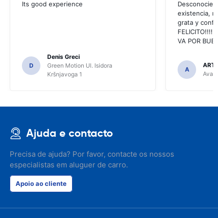
Its good experience
Desconociend
existencia, 
grata y confi
FELICITO!!!!,
VA POR BUEN
Denis Greci
ARTU
D
Green Motion Ul. Isidora
A
Avant
Kršnjavoga 1
Ajuda e contacto
Precisa de ajuda? Por favor, contacte os nossos
especialistas em aluguer de carro.
Apoio ao cliente