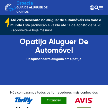
Croacia
GUIA DE ALUGUER DE
CARROS
Até 20% desconto no aluguer de automóveis em todo o
mundo
Esta promoção é válida até 11 de agosto de 2026
- aproveite-a hoje mesmo!
Opatija Aluguer De
Automóvel
Pesquisar carro alugado em Opatija
Nós comparamos todos os fornecedores mais conhecidos