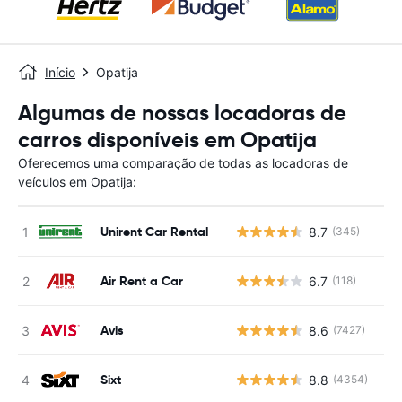
Início
Opatija
Algumas de nossas locadoras de
carros disponíveis em Opatija
Oferecemos uma comparação de todas as locadoras de
veículos em Opatija:
Unirent Car Rental
8.7
(345)
N
Air Rent a Car
6.7
(118)
N
Avis
8.6
(7427)
N
Sixt
8.8
(4354)
N