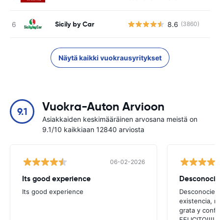
Sicily by Car
8.6
(3860)
Ei
Näytä kaikki vuokrausyritykset
Vuokra-Auton Arvioon
9.1
Asiakkaiden keskimääräinen arvosana meistä on
9.1/10 kaikkiaan 12840 arviosta
06-02-2026
Its good experience
Its good experience
Desconociend
existencia, 
grata y confi
FELICITO!!!!,