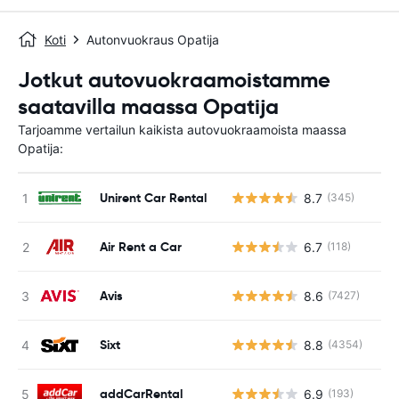
Koti
Autonvuokraus Opatija
Jotkut autovuokraamoistamme
saatavilla maassa Opatija
Tarjoamme vertailun kaikista autovuokraamoista maassa
Opatija:
Unirent Car Rental
8.7
(345)
Ei
Air Rent a Car
6.7
(118)
Ei
Avis
8.6
(7427)
Ei
Sixt
8.8
(4354)
Ei
addCarRental
6.9
(193)
Ei