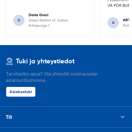
VA POR BUEN
Denis Greci
ARTU
D
Green Motion Ul. Isidora
A
Avant
Kršnjavoga 1
Tuki ja yhteystiedot
Tarvitsetko apua? Ota yhteyttä vuokrausalan
asiantuntijoihimme.
Asiakastuki
Tili