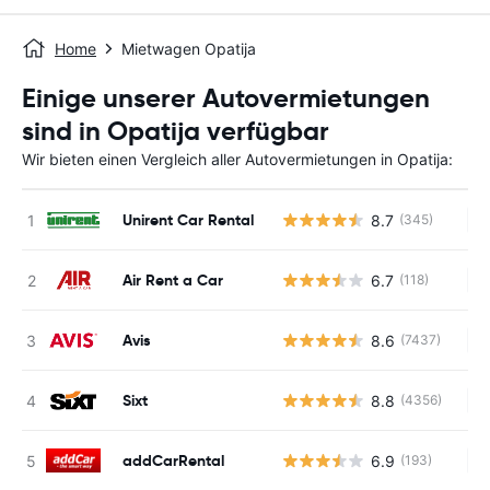
Home
Mietwagen Opatija
Einige unserer Autovermietungen
sind in Opatija verfügbar
Wir bieten einen Vergleich aller Autovermietungen in Opatija:
Unirent Car Rental
8.7
(345)
Ke
Air Rent a Car
6.7
(118)
Ke
Avis
8.6
(7437)
Ke
Sixt
8.8
(4356)
Ke
addCarRental
6.9
(193)
Ke