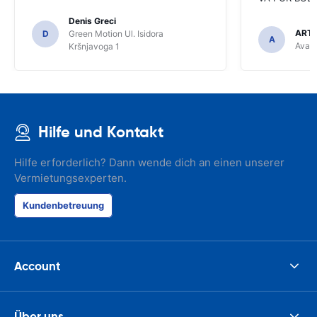
Denis Greci
ARTU
D
Green Motion Ul. Isidora
A
Avant
Kršnjavoga 1
Hilfe und Kontakt
Hilfe erforderlich? Dann wende dich an einen unserer
Vermietungsexperten.
Kundenbetreuung
Account
Über uns