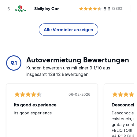
Sicily by Car
8.6
(3863)
Ke
Alle Vermieter anzeigen
Autovermietung Bewertungen
9.1
Kunden bewerten uns mit einer 9.1/10 aus
insgesamt 12842 Bewertungen
06-02-2026
Its good experience
Its good experience
Desconociend
existencia, 
grata y confi
FELICITO!!!!,
VA POR BUEN