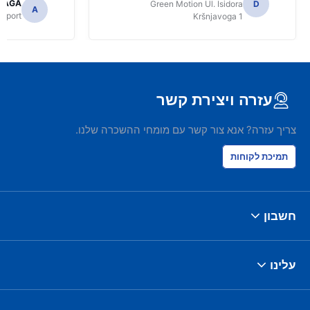
LLAGA
Green Motion Ul. Isidora
D
A
irport
Kršnjavoga 1
עזרה ויצירת קשר
צריך עזרה? אנא צור קשר עם מומחי ההשכרה שלנו.
תמיכת לקוחות
חשבון
עלינו