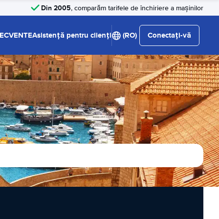
Din 2005
, comparăm tarifele de închiriere a mașinilor
RECVENTE
Asistență pentru clienți
(RO)
Conectați-vă