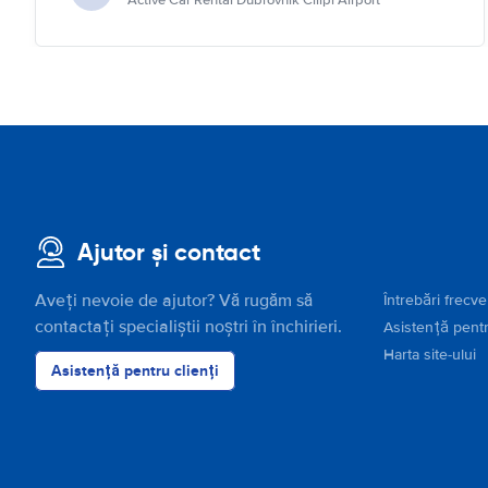
Active Car Rental Dubrovnik Cilipi Airport
Ajutor și contact
Aveți nevoie de ajutor? Vă rugăm să
Întrebări frecv
contactați specialiștii noștri în închirieri.
Asistență pentr
Harta site-ului
Asistență pentru clienți