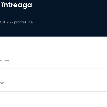
n întreaga
 2026 - profitați de
eluare
oasă.