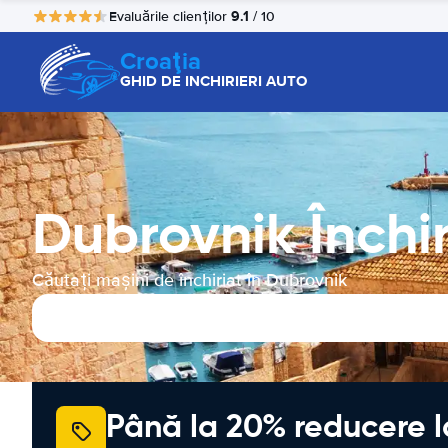
9.1
Evaluările clienților
/ 10
Croaţia
GHID DE INCHIRIERI AUTO
Dubrovnik Închi
Căutați mașini de închiriat în Dubrovnik
Până la 20% reducere l