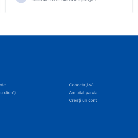
Green Motion Ul. Isidora Kršnjavoga 1
ente
Conectați-vă
u clienți
Am uitat parola
Creați un cont