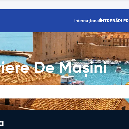
Internațional
ÎNTREBĂRI F
riere De Maşini
a