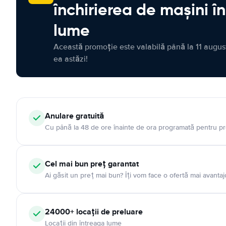
închirierea de mașini î
lume
Această promoție este valabilă până la 11 august
ea astăzi!
Anulare gratuită
Cu până la 48 de ore înainte de ora programată pentru pr
Cel mai bun preț garantat
Ai găsit un preț mai bun? Îți vom face o ofertă mai avantaj
24000+ locații de preluare
Locații din întreaga lume