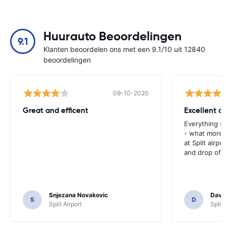
Huurauto Beoordelingen
9.1
Klanten beoordelen ons met een 9.1/10 uit 12840
beoordelingen
09-10-2020
Great and efficent
Excellent ca
Everything s
- what more 
at Split airpo
and drop off.
Snjezana Novakovic
Davi
S
D
Split Airport
Split 