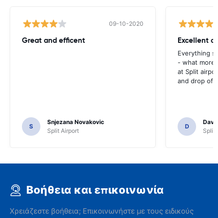
09-10-2020
Great and efficent
Excellent ca
Everything s
- what more 
at Split airpo
and drop off.
Snjezana Novakovic
Davi
S
D
Split Airport
Split 
Βοήθεια και επικοινωνία
Χρειάζεστε βοήθεια; Επικοινωνήστε με τους ειδικούς