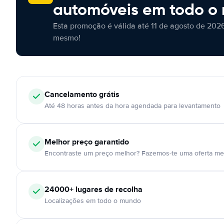
automóveis em todo o
Esta promoção é válida até 11 de agosto de 2026
mesmo!
Cancelamento
grátis
Até 48 horas antes da hora agendada para levantamento
Melhor preço garantido
Encontraste um preço melhor? Fazemos-te uma oferta mel
24000+
lugares de recolha
Localizações em todo o mundo