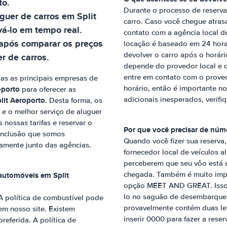
to
.
Durante o processo de reserva,
uguer de carros em
Split
carro. Caso você chegue atras
vá-lo em tempo real.
contato com a agência local d
 após comparar os preços
locação é baseado em 24 horas
devolver o carro após o horári
r de carros.
depende do provedor local e d
entre em contato com o proved
as as principais empresas de
oporto
horário, então é importante no
para oferecer as
lit Aeroporto
adicionais inesperados, verifi
. Desta forma, os
 e o melhor serviço de aluguer
 nossas tarifas e reservar o
Por que você precisar de núm
onclusão que somos
Quando você fizer sua reserva
amente junto das agências.
fornecedor local de veículos 
perceberem que seu vôo está a
e automóveis em
Split
chegada. Também é muito impo
opção MEET AND GREAT. Isso si
lo no saguão de desembarque
A política de combustível pode
provavelmente contém duas let
em nosso site. Existem
inserir 0000 para fazer a reser
referida. A política de