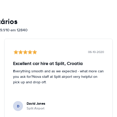
ários
 9.1/10 em 12840
06-10-2020
Excellent car hire at Split, Croatia
Everything smooth and as we expected - what more can
you ask for?Nova staff at Split airport very helpful on
pick up and drop off.
David Jones
D
Split Airport