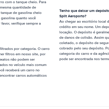
ro com o tanque cheio. Para
 a mesma quantidade de
Tenho que deixar um depósito
tanque de gasolina cheio
Split Aeroporto
?
 gasolina quanto você
Ao chegar ao escritório local 
 favor, verifique sempre a
crédito em seu nome. Um depó
locação. O depósito é geralm
de danos de colisão. Assim qu
coletado, o depósito de segu
cobrado pelo seu depósito. Po
iltrados por categoria. O carro
categoria do carro e da agênci
r filtros em nosso site, por
pode ser encontrada nos termo
exatos não podem ser
seados no veículo mais comum
você receberá um carro no
encontrar carros automáticos