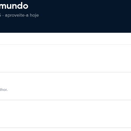
 mundo
 - aproveite-a hoje
hor.