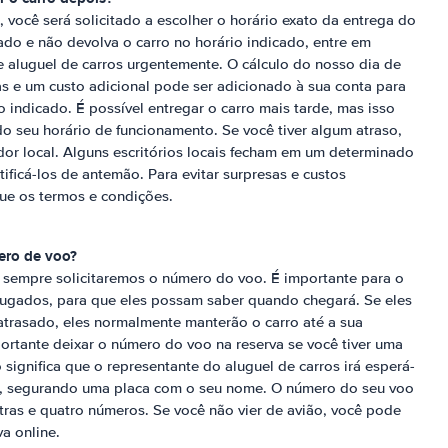
 você será solicitado a escolher o horário exato da entrega do
ado e não devolva o carro no horário indicado, entre em
e aluguel de carros urgentemente. O cálculo do nosso dia de
 e um custo adicional pode ser adicionado à sua conta para
o indicado. É possível entregar o carro mais tarde, mas isso
o seu horário de funcionamento. Se você tiver algum atraso,
or local. Alguns escritórios locais fecham em um determinado
tificá-los de antemão. Para evitar surpresas e custos
que os termos e condições.
ero de voo?
, sempre solicitaremos o número do voo. É importante para o
alugados, para que eles possam saber quando chegará. Se eles
trasado, eles normalmente manterão o carro até a sua
rtante deixar o número do voo na reserva se você tiver uma
gnifica que o representante do aluguel de carros irá esperá-
, segurando uma placa com o seu nome. O número do seu voo
ras e quatro números. Se você não vier de avião, você pode
va online.