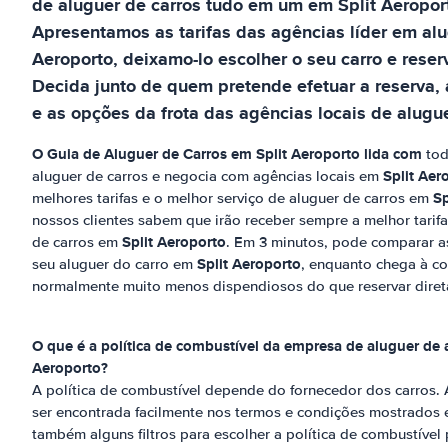
de aluguer de carros tudo em um
em
Split Aeropor
Apresentamos as tarifas das agências líder em al
Aeroporto
, deixamo-lo escolher o seu carro e reser
Decida junto de quem pretende efetuar a reserva,
e as opções da frota das agências locais de alugue
O Guia de Aluguer de Carros em
Split Aeroporto
lida com
tod
Split Aer
aluguer de carros e negocia com agências locais em
Sp
melhores tarifas e o melhor serviço de aluguer de carros em
nossos clientes sabem que irão receber sempre a melhor tarifa
Split Aeroporto
de carros em
. Em 3 minutos, pode comparar as
Split Aeroporto
seu aluguer do carro em
, enquanto chega à c
normalmente muito menos dispendiosos do que reservar diret
O que é a política de combustível da empresa de aluguer d
Aeroporto
?
A política de combustível depende do fornecedor dos carros. 
ser encontrada facilmente nos termos e condições mostrados 
também alguns filtros para escolher a política de combustível p