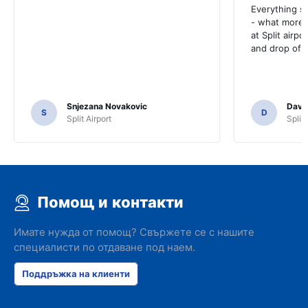
Everything s
- what more 
at Split airpo
and drop off.
Snjezana Novakovic
Davi
S
D
Split Airport
Split 
Помощ и контакти
Имате нужда от помощ? Свържете се с нашите
специалисти по отдаване под наем.
Поддръжка на клиенти