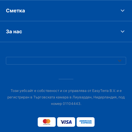
Сметка
За нас
Този уебсайт е собственост и се управлява от EasyTerra B.V. и е
регистриран в Търговската камара в Лиуварден, Нидерландия, под
номер 01104443.