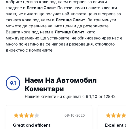
добрите цени за коли под наем и сервиз за всички
градове в
Летище Сплит
.По този начин нашите клиенти
знаят, че винаги ще получат най-ниската цена и сервиз за
тяхната кола под наем в
Летище Сплит
. За три минути
можете да сравните нашите цени и да резервирате
Вашата кола под наем в
Летище Сплит
, като
междувременно ще установите, че обикновено чрез нас е
много по-евтино да се направи резервация, отколкото
директно с компаниите.
Наем На Автомобил
9.1
Коментари
Нашите клиенти ни оценяват с 9.1/10 от 12842
09-10-2020
Great and efficent
Excellent ca