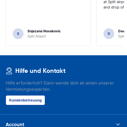
at Split airpo
and drop off.
Snjezana Novakovic
Davi
S
D
Split Airport
Split 
Hilfe und Kontakt
Hilfe erforderlich? Dann wende dich an einen unserer
Vermietungsexperten.
Kundenbetreuung
Account