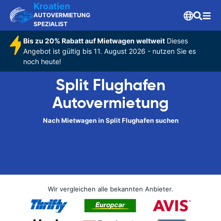
Kroatien
AUTOVERMIETUNG
SPEZIALIST
Bis zu 20% Rabatt auf Mietwagen weltweit
Dieses
Angebot ist gültig bis 11. August 2026 - nutzen Sie es
noch heute!
Split Flughafen
Autovermietung
Nach Mietwagen in Split Flughafen suchen
Wir vergleichen alle bekannten Anbieter.