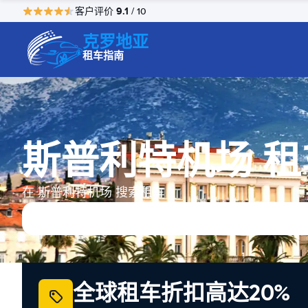
9.1
客户评价
/ 10
克罗地亚
租车指南
斯普利特机场 租
在 斯普利特机场 搜索租车
全球租车折扣高达20%