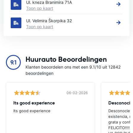
Ul. kneza Branimira 71A
Toon op kaart
Ul. Velimira Škorpika 32
Toon op kaart
Huurauto Beoordelingen
9.1
Klanten beoordelen ons met een 9.1/10 uit 12842
beoordelingen
06-02-2026
Its good experience
Its good experience
Desconociend
existencia, 
grata y confi
FELICITO!!!!,