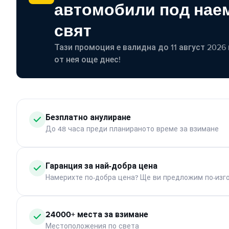
автомобили под наем
свят
Тази промоция е валидна до 11 август 2026 г
от нея още днес!
Безплатно анулиране
До 48 часа преди планираното време за взимане
Гаранция за най-добра цена
Намерихте по-добра цена? Ще ви предложим по-изг
24000+ места за взимане
Местоположения по света