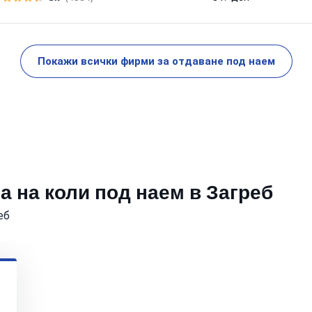
Покажи всички фирми за отдаване под наем
 на коли под наем в Загреб
еб