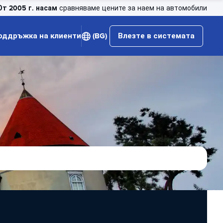
От 2005 г. насам
сравняваме цените за наем на автомобили
оддръжка на клиенти
(BG)
Влезте в системата