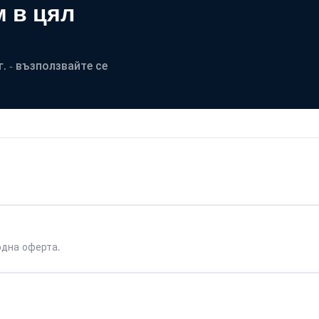
 в цял
. - възползвайте се
одна оферта.