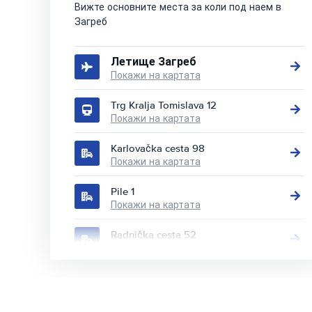
Вижте основните места за коли под наем в
Загреб
Летище Загреб
Покажи на картата
Trg Kralja Tomislava 12
Покажи на картата
Karlovačka cesta 98
Покажи на картата
Pile 1
Покажи на картата
Radnička cesta 52
Покажи на картата
Silvija Strahimira Kranjčevića 46
Покажи на картата