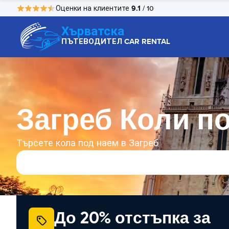
9.1
Оценки на клиентите
/ 10
Хърватска
ПЪТЕВОДИТЕЛ CAR RENTAL
Загреб Коли п
Търсете кола под наем в Загреб
До 20% отстъпка за