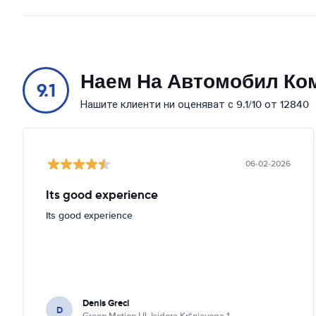
Ul. grada Vukovara 74
Покажи на картата
Ul. Grada Vukovara, 274
Покажи на картата
Наем На Автомобил Ко
9.1
Ul. Isidora Kršnjavoga 1
Нашите клиенти ни оценяват с 9.1/10 от 12840
Покажи на картата
ul. Ivana Bunića Vučića 7
Покажи на картата
06-02-2026
Ul. kneza Branimira 71A
Its good experience
Покажи на картата
Its good experience
Ul. Velimira Škorpika 32
Покажи на картата
Denis Greci
D