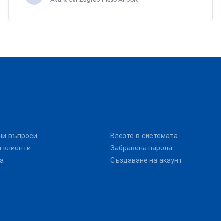
Avant Car Zagreb Pleso Airport
ни въпроси
Влезте в системата
 клиенти
Забравена парола
та
Създаване на акаунт