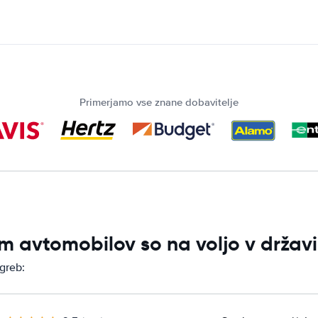
Primerjamo vse znane dobavitelje
m avtomobilov so na voljo v držav
greb: