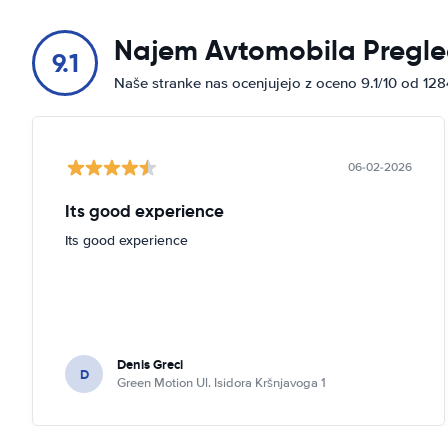
Ul. Grada Vukovara, 274
Najem Avtomobila Pregle
Prikaži na zemljevidu
9.1
Naše stranke nas ocenjujejo z oceno 9.1/10 od 12
Ul. Isidora Kršnjavoga 1
Prikaži na zemljevidu
ul. Ivana Bunića Vučića 7
06-02-2026
Prikaži na zemljevidu
Its good experience
Ul. kneza Branimira 71A
Its good experience
Prikaži na zemljevidu
Ul. Velimira Škorpika 32
Prikaži na zemljevidu
Denis Greci
D
Green Motion Ul. Isidora Kršnjavoga 1