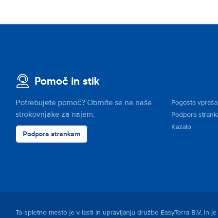
Pomoč in stik
Potrebujete pomoč? Obrnite se na naše
Pogosta vpraša
strokovnjake za najem.
Podpora stran
Kazalo
Podpora strankam
To spletno mesto je v lasti in upravljanju družbe EasyTerra B.V. in 