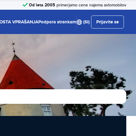
Od leta 2005
primerjamo cene najema avtomobilov
OSTA VPRAŠANJA
Podpora strankam
(SI)
Prijavite se