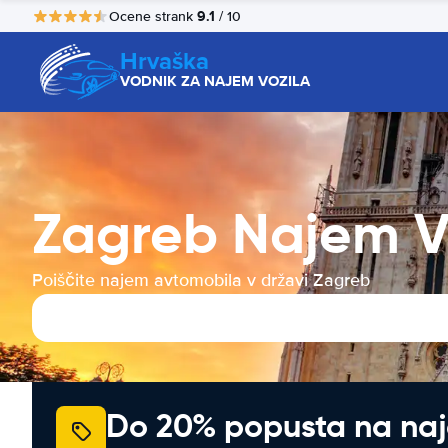
9.1
Ocene strank
/ 10
Hrvaška
VODNIK ZA NAJEM VOZILA
Zagreb Najem V
Poiščite najem avtomobila v državi Zagreb
Do 20% popusta na na