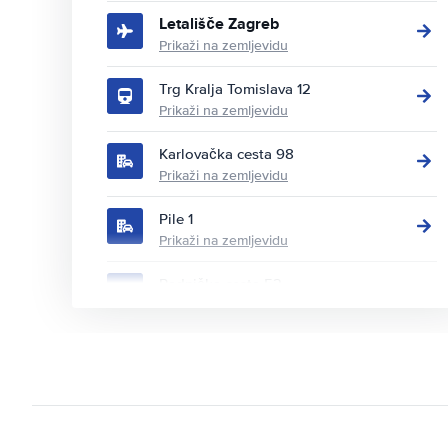
Letališče Zagreb
Prikaži na zemljevidu
Trg Kralja Tomislava 12
Prikaži na zemljevidu
Karlovačka cesta 98
Prikaži na zemljevidu
Pile 1
Prikaži na zemljevidu
Radnička cesta 52
Prikaži na zemljevidu
Silvija Strahimira Kranjčevića 46
Prikaži na zemljevidu
Ul. grada Vukovara 74
Prikaži na zemljevidu