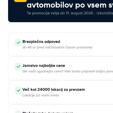
avtomobilov po vsem s
Ta promocija velja do 11. avgust 2026 - izkoristit
Brezplačna odpoved
do 48 ur pred načrtovanim časom prevzema
Jamstvo najboljše cene
Ste našli ugodnejšo ceno? Vam bomo pripravili boljšo pon
Več kot 24000 lokacij za prevzem
Lokacije po vsem svetu