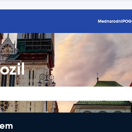
Mednarodni
POG
ozil
jem