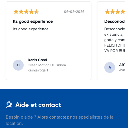
06-02-2026
Its good experience
Its good experience
Desconociend
existencia, 
grata y confi
FELICITO!!!!,
VA POR BUEN
Denis Greci
ARTU
D
Green Motion Ul. Isidora
A
Avant
Kršnjavoga 1
Aide et contact
Besoin d'aide ? Alors contactez nos spécialistes de la
location.