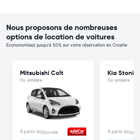
Nous proposons de nombreuses
options de location de voitures
Econonomisez jusqu'á 50% sur votre réservation en Croatie
Mitsubishi Colt
Kia Stonic
Ou similaire
Ou similaire
À partir de
À partir de
/journée
/jour