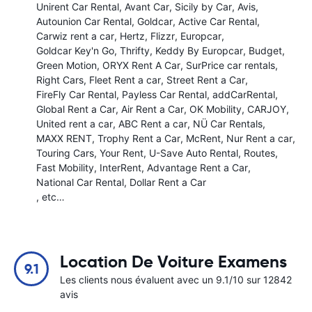
Unirent Car Rental
Avant Car
Sicily by Car
Avis
Autounion Car Rental
Goldcar
Active Car Rental
Carwiz rent a car
Hertz
Flizzr
Europcar
Goldcar Key'n Go
Thrifty
Keddy By Europcar
Budget
Green Motion
ORYX Rent A Car
SurPrice car rentals
Right Cars
Fleet Rent a car
Street Rent a Car
FireFly Car Rental
Payless Car Rental
addCarRental
Global Rent a Car
Air Rent a Car
OK Mobility
CARJOY
United rent a car
ABC Rent a car
NÜ Car Rentals
MAXX RENT
Trophy Rent a Car
McRent
Nur Rent a car
Touring Cars
Your Rent
U-Save Auto Rental
Routes
Fast Mobility
InterRent
Advantage Rent a Car
National Car Rental
Dollar Rent a Car
, etc…
Location De Voiture Examens
9.1
Les clients nous évaluent avec un 9.1/10 sur 12842
avis