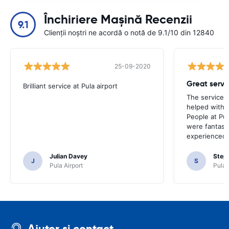
Închiriere Mașină Recenzii
9.1
Clienții noștri ne acordă o notă de 9.1/10 din 12840
25-09-2020
Brilliant service at Pula airport
The service p
helped with 
People at Pula
were fantast
experienced 
Julian Davey
Step
J
S
Pula Airport
Pula 
Ajutor și contact