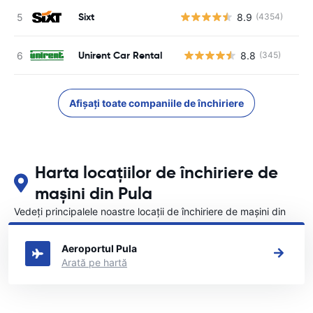
Sixt
8.9
(4354)
Unirent Car Rental
8.8
(345)
Nu
Afișați toate companiile de închiriere
Harta locațiilor de închiriere de
mașini din Pula
Vedeți principalele noastre locații de închiriere de mașini din
Pula
Aeroportul Pula
Arată pe hartă