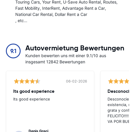
Touring Cars
Your Rent
U-Save Auto Rental
Routes
Fast Mobility
InterRent
Advantage Rent a Car
National Car Rental
Dollar Rent a Car
, etc…
Autovermietung Bewertungen
9.1
Kunden bewerten uns mit einer 9.1/10 aus
insgesamt 12842 Bewertungen
06-02-2026
Its good experience
Its good experience
Desconociend
existencia, 
grata y confi
FELICITO!!!!,
VA POR BUEN
Denis Greci