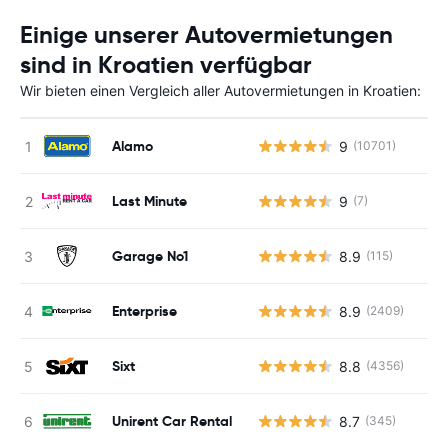
Einige unserer Autovermietungen
sind in Kroatien verfügbar
Wir bieten einen Vergleich aller Autovermietungen in Kroatien:
Alamo
9
(10701)
Last Minute
9
(7)
Garage No1
8.9
(115)
Enterprise
8.9
(2409)
Sixt
8.8
(4356)
Unirent Car Rental
8.7
(345)