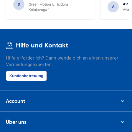
ARTU
D
Green Motion Ul. Isidora
A
Avant
Kršnjavoga 1
Hilfe und Kontakt
Hilfe erforderlich? Dann wende dich an einen unserer
Vermietungsexperten.
Kundenbetreuung
Account
Über uns