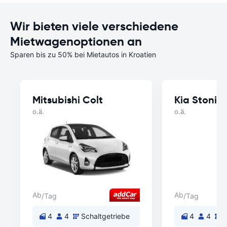
Wir bieten viele verschiedene
Mietwagenoptionen an
Sparen bis zu 50% bei Mietautos in Kroatien
Mitsubishi Colt
Kia Stonic
o.ä.
o.ä.
Ab
Ab
/Tag
/Tag
4
4
Schaltgetriebe
4
4
S