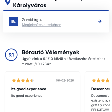
Károlyváros
Tekintse meg fő autóbérlési helyeinket itt: Károlyváros
Zrinski trg 4
Megjelenítés a térképen
Bérautó Vélemények
9.1
Ügyfeleink a 9.1/10 közül a következőre értékelnek
minket: /10 12842
06-02-2026
Its good experience
Its good experience
Desconociend
existencia, 
grata y confi
FELICITO!!!!,