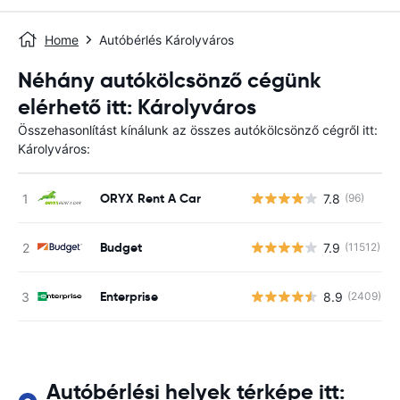
Home
Autóbérlés Károlyváros
Néhány autókölcsönző cégünk
elérhető itt: Károlyváros
Összehasonlítást kínálunk az összes autókölcsönző cégről itt:
Károlyváros:
ORYX Rent A Car
7.8
(96)
Budget
7.9
(11512)
Enterprise
8.9
(2409)
Autóbérlési helyek térképe itt: