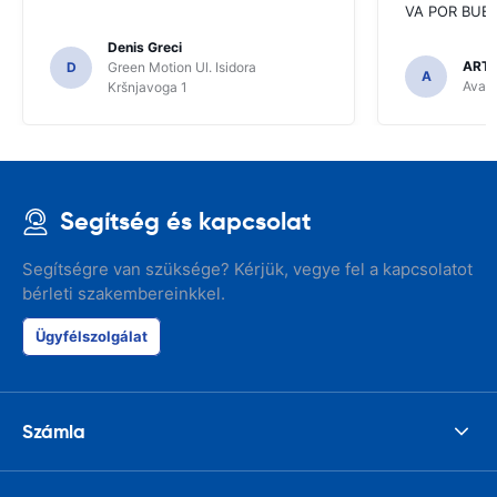
VA POR BUEN
Denis Greci
ARTU
D
Green Motion Ul. Isidora
A
Avant
Kršnjavoga 1
Segítség és kapcsolat
Segítségre van szüksége? Kérjük, vegye fel a kapcsolatot
bérleti szakembereinkkel.
Ügyfélszolgálat
Számla