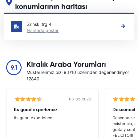
konumlarının haritası
Karlovac içindeki başlıca araç kiralama yerlerimizi görün
Zrinski trg 4
Haritada göster
Kiralık Araba Yorumları
9.1
Müşterilerimiz bizi 9.1/10 üzerinden değerlendiriyor
12840
06-02-2026
Its good experience
Its good experience
Desconociend
existencia, 
grata y confi
FELICITO!!!!,