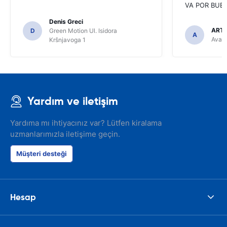
VA POR BUEN
Denis Greci
ARTU
D
Green Motion Ul. Isidora
A
Avant
Kršnjavoga 1
Yardım ve iletişim
Yardıma mı ihtiyacınız var? Lütfen kiralama
uzmanlarımızla iletişime geçin.
Müşteri desteği
Hesap