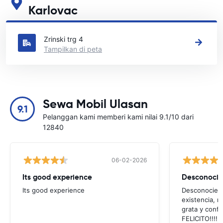
Karlovac
Lihat lokasi persewaan mobil utama kami di Karlovac
Zrinski trg 4
Tampilkan di peta
Sewa Mobil Ulasan
9.1
Pelanggan kami memberi kami nilai 9.1/10 dari
12840
06-02-2026
Its good experience
Its good experience
Desconociend
existencia, 
grata y confi
FELICITO!!!!,