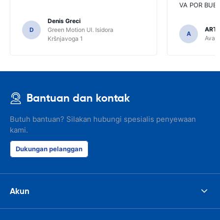
VA POR BUEN
Denis Greci
ARTU
D
Green Motion Ul. Isidora
A
Avant
Kršnjavoga 1
Bantuan dan kontak
Butuh bantuan? Silakan hubungi spesialis penyewaan
kami.
Dukungan pelanggan
Akun