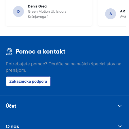
Denis Greci
ARTU
D
Green Motion Ul. Isidora
A
Avant
Kršnjavoga 1
Pomoc a kontakt
Potrebujete pomoc? Obráťte sa na našich špecialistov na
prenájom.
Zákaznícka podpora
Účet
O nás