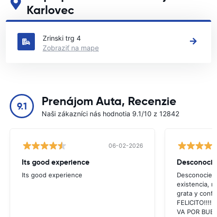
Karlovec
Pozrite si naše hlavné požičovne áut v krajine Karlovec
Zrinski trg 4
Zobraziť na mape
Prenájom Auta, Recenzie
9.1
Naši zákazníci nás hodnotia 9.1/10 z 12842
06-02-2026
Its good experience
Its good experience
Desconociend
existencia, 
grata y confi
FELICITO!!!!,
VA POR BUEN