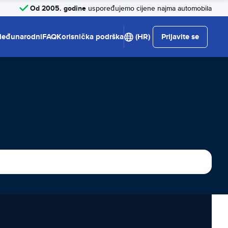
Od 2005. godine
uspoređujemo cijene najma automobila
eđunarodni
FAQ
Korisnička podrška
(HR)
Prijavite se