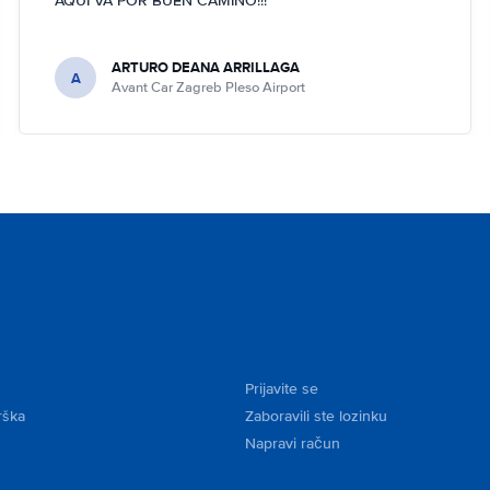
AQUÍ VA POR BUEN CAMINO!!!
ARTURO DEANA ARRILLAGA
A
Avant Car Zagreb Pleso Airport
Prijavite se
rška
Zaboravili ste lozinku
Napravi račun