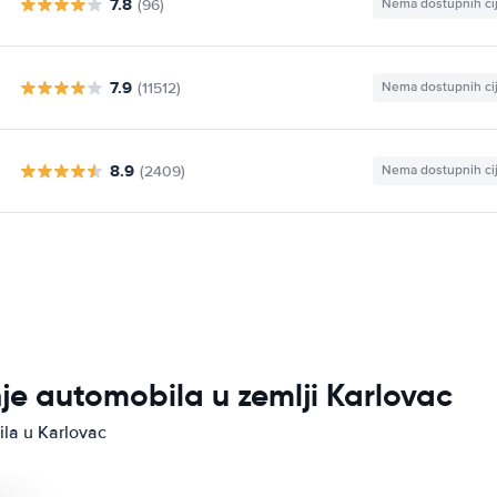
7.8
(96)
Nema dostupnih ci
7.9
(11512)
Nema dostupnih ci
8.9
(2409)
Nema dostupnih ci
nje automobila u zemlji Karlovac
ila u Karlovac