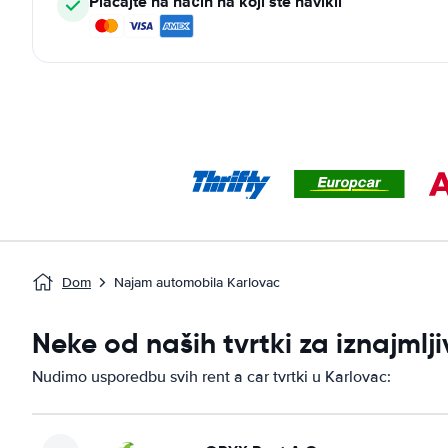
Plaćajte na način na koji ste navikli
Dom
Najam automobila Karlovac
Neke od naših tvrtki za iznajml
Nudimo usporedbu svih rent a car tvrtki u Karlovac: