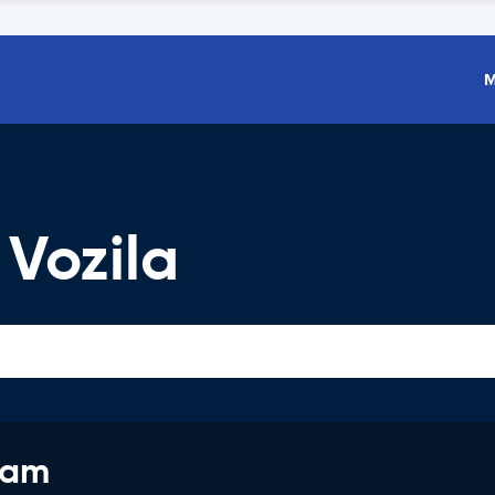
M
Vozila
jam