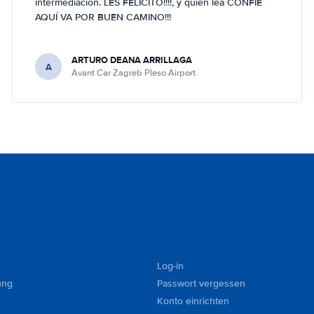
intermediación. LES FELICITO!!!!, y quien lea CONFÍE
AQUÍ VA POR BUEN CAMINO!!!
ARTURO DEANA ARRILLAGA
A
Avant Car Zagreb Pleso Airport
Log-in
ung
Passwort vergessen
Konto einrichten