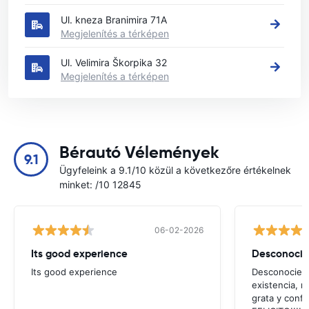
Ul. kneza Branimira 71A
Megjelenítés a térképen
Ul. Velimira Škorpika 32
Megjelenítés a térképen
Bérautó Vélemények
9.1
Ügyfeleink a 9.1/10 közül a következőre értékelnek
minket: /10 12845
06-02-2026
Its good experience
Its good experience
Desconociend
existencia, 
grata y confi