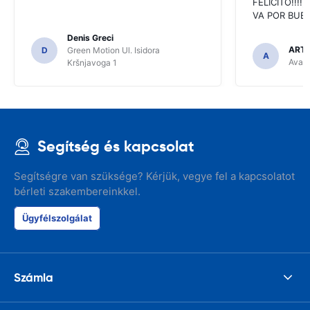
FELICITO!!!!,
VA POR BUEN
Denis Greci
ARTU
D
Green Motion Ul. Isidora
A
Avant
Kršnjavoga 1
Segítség és kapcsolat
Segítségre van szüksége? Kérjük, vegye fel a kapcsolatot
bérleti szakembereinkkel.
Ügyfélszolgálat
Számla