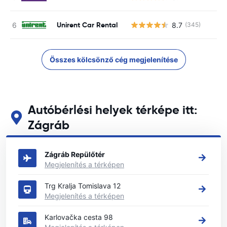
Unirent Car Rental
8.7
(345)
Összes kölcsönző cég megjelenítése
Autóbérlési helyek térképe itt:
Zágráb
Tekintse meg fő autóbérlési helyeinket itt: Zágráb
Zágráb Repülőtér
Megjelenítés a térképen
Trg Kralja Tomislava 12
Megjelenítés a térképen
Karlovačka cesta 98