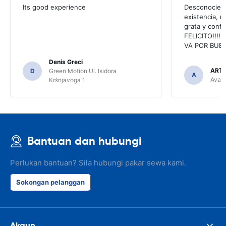
Its good experience
Desconociend
existencia, 
grata y confi
FELICITO!!!!,
VA POR BUEN
Denis Greci
ARTU
D
Green Motion Ul. Isidora
A
Avant
Kršnjavoga 1
Bantuan dan hubungi
Perlukan bantuan? Sila hubungi pakar sewa kami.
Sokongan pelanggan
Akaun