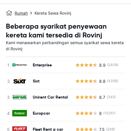
Rumah
Kereta Sewa Rovinj
Beberapa syarikat penyewaan
kereta kami tersedia di Rovinj
Kami menawarkan perbandingan semua syarikat sewa kereta
di Rovinj:
Enterprise
8.9
(2409)
T
Sixt
8.8
(4356)
T
Unirent Car Rental
8.7
(345)
T
Europcar
8
(10251)
T
Fleet Rent a car
7.5
(248)
T