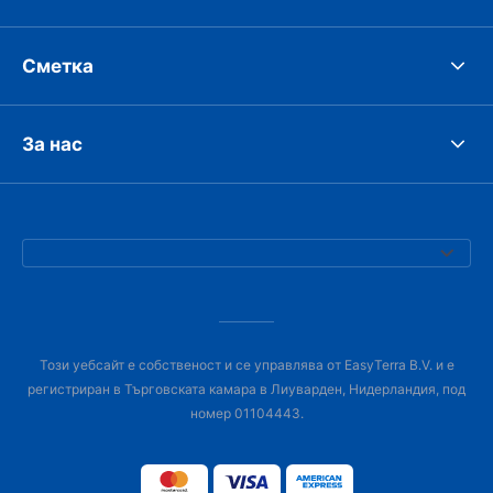
Сметка
За нас
Този уебсайт е собственост и се управлява от EasyTerra B.V. и е
регистриран в Търговската камара в Лиуварден, Нидерландия, под
номер 01104443.