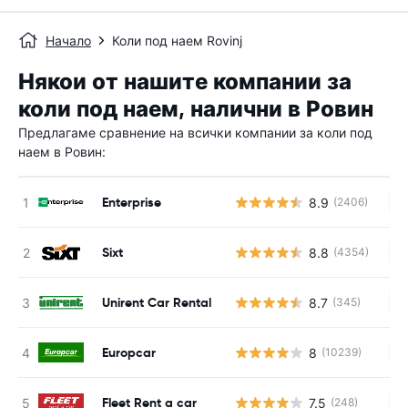
Начало
Коли под наем Rovinj
Някои от нашите компании за
коли под наем, налични в Ровин
Предлагаме сравнение на всички компании за коли под
наем в Ровин:
Enterprise
8.9
(2406)
Н
Sixt
8.8
(4354)
Н
Unirent Car Rental
8.7
(345)
Н
Europcar
8
(10239)
Н
Fleet Rent a car
7.5
(248)
Н