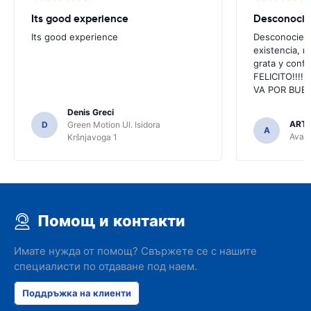
Its good experience
Its good experience
Desconociend
existencia, 
grata y confi
FELICITO!!!!,
VA POR BUEN
Denis Greci
ARTU
D
Green Motion Ul. Isidora
A
Avant
Kršnjavoga 1
Помощ и контакти
Имате нужда от помощ? Свържете се с нашите
специалисти по отдаване под наем.
Поддръжка на клиенти