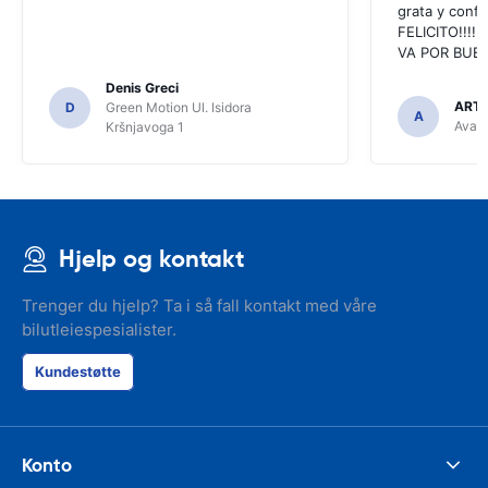
grata y confi
FELICITO!!!!,
VA POR BUEN
Denis Greci
ARTU
D
Green Motion Ul. Isidora
A
Avant
Kršnjavoga 1
Hjelp og kontakt
Trenger du hjelp? Ta i så fall kontakt med våre
bilutleiespesialister.
Kundestøtte
Konto