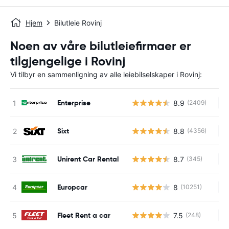
Hjem
Bilutleie Rovinj
Noen av våre bilutleiefirmaer er
tilgjengelige i Rovinj
Vi tilbyr en sammenligning av alle leiebilselskaper i Rovinj:
Enterprise
8.9
(2409)
In
Sixt
8.8
(4356)
In
Unirent Car Rental
8.7
(345)
In
Europcar
8
(10251)
In
Fleet Rent a car
7.5
(248)
In