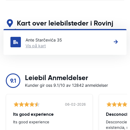
Kart over leiebilsteder i Rovinj
Se våre viktigste bilutleiesteder i Rovinj
Ante Starčevića 35
Vis på kart
Leiebil Anmeldelser
9.1
Kunder gir oss 9.1/10 av 12842 anmeldelser
06-02-2026
Its good experience
Its good experience
Desconociend
existencia, 