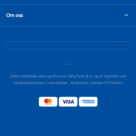
Om oss
Dette nettstedet eies og drives av EasyTerra B.V., og er registrert ved
handelskammeret i Leeuwarden , Nederland, nummer 01104443