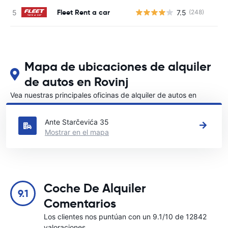
Fleet Rent a car
7.5
(248)
N
Mapa de ubicaciones de alquiler
de autos en Rovinj
Vea nuestras principales oficinas de alquiler de autos en
Rovinj
Ante Starčevića 35
Mostrar en el mapa
Coche De Alquiler
9.1
Comentarios
Los clientes nos puntúan con un 9.1/10 de 12842
valoraciones