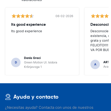
06-02-2026
Its good experience
Its good experience
Desconociend
existencia, 
grata y confi
FELICITO!!!!,
VA POR BUEN
Denis Greci
ARTU
D
Green Motion Ul. Isidora
A
Avant
Kršnjavoga 1
Ayuda y contacto
¿Necesitas ayuda? Contacta con unos de nuestros