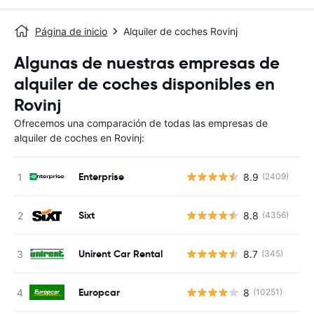
Página de inicio
Alquiler de coches Rovinj
Algunas de nuestras empresas de
alquiler de coches disponibles en
Rovinj
Ofrecemos una comparación de todas las empresas de
alquiler de coches en Rovinj:
Enterprise
8.9
(2409)
N
Sixt
8.8
(4356)
N
Unirent Car Rental
8.7
(345)
N
Europcar
8
(10251)
N