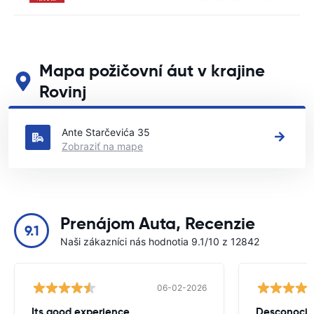
Mapa požičovní áut v krajine
Rovinj
Pozrite si naše hlavné požičovne áut v krajine Rovinj
Ante Starčevića 35
Zobraziť na mape
Prenájom Auta, Recenzie
9.1
Naši zákazníci nás hodnotia 9.1/10 z 12842
06-02-2026
Its good experience