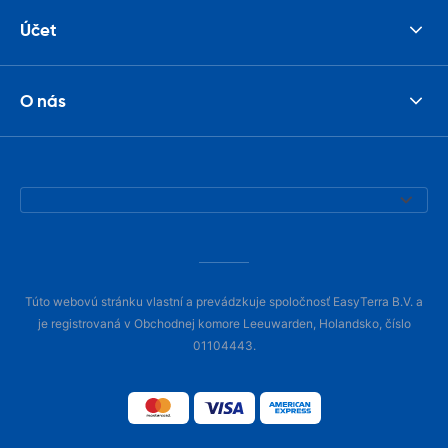
Účet
O nás
Túto webovú stránku vlastní a prevádzkuje spoločnosť EasyTerra B.V. a
je registrovaná v Obchodnej komore Leeuwarden, Holandsko, číslo
01104443.