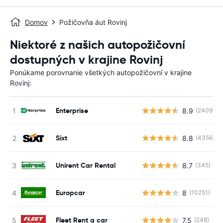
Domov
Požičovňa áut Rovinj
Niektoré z našich autopožičovní
dostupných v krajine Rovinj
Ponúkame porovnanie všetkých autopožičovní v krajine
Rovinj:
Enterprise
8.9
(2409)
Sixt
8.8
(4356)
Unirent Car Rental
8.7
(345)
Europcar
8
(10251)
Fleet Rent a car
7.5
(248)