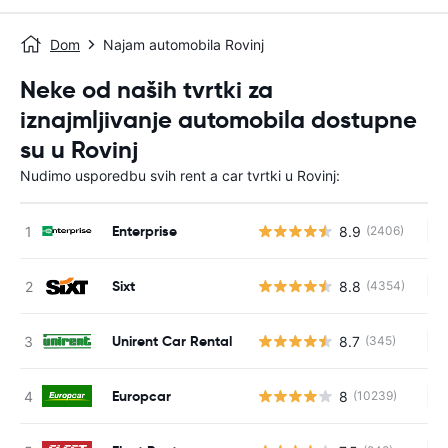
Dom
Najam automobila Rovinj
Neke od naših tvrtki za
iznajmljivanje automobila dostupne
su u Rovinj
Nudimo usporedbu svih rent a car tvrtki u Rovinj:
Enterprise
8.9
(2406)
Ne
Sixt
8.8
(4354)
Ne
Unirent Car Rental
8.7
(345)
Ne
Europcar
8
(10239)
Ne