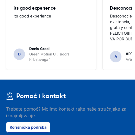
Its good experience
Its good experience
Desconociend
existencia, 
grata y confi
FELICITO!!!!,
VA POR BUEN
Denis Greci
ARTU
D
Green Motion Ul. Isidora
A
Avant
Kršnjavoga 1
Pomoć i kontakt
Trebate pomoć? Molimo kontaktirajte naše stručnjake za
iznajmljivanje.
Korisnička podrška