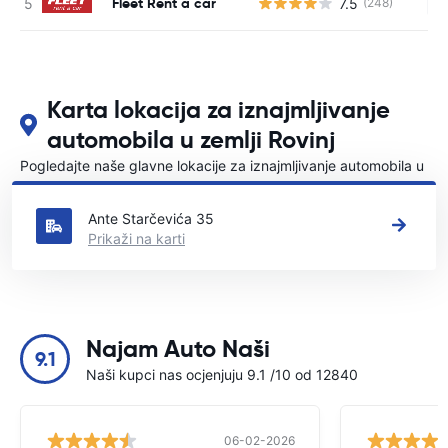
Fleet Rent a car
7.5
(248)
Ne
Karta lokacija za iznajmljivanje
automobila u zemlji Rovinj
Pogledajte naše glavne lokacije za iznajmljivanje automobila u
Rovinj
Ante Starčevića 35
Prikaži na karti
Najam Auto Naši
9.1
Naši kupci nas ocjenjuju 9.1 /10 od 12840
06-02-2026