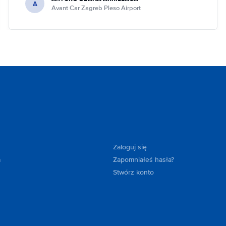
A
Avant Car Zagreb Pleso Airport
Zaloguj się
a
Zapomniałeś hasła?
Stwórz konto