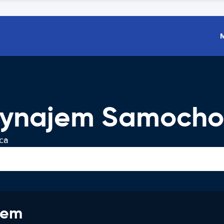
 Wynajem Samoch
ca
jem