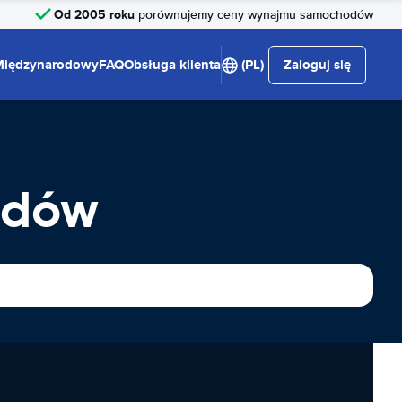
Od 2005 roku
porównujemy ceny wynajmu samochodów
Międzynarodowy
FAQ
Obsługa klienta
(PL)
Zaloguj się
odów