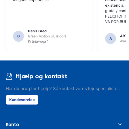
existencia, 
grata y confi
FELICITO!!!!,
VA POR BUEN
Denis Greci
ARTU
D
Green Motion Ul. Isidora
A
Avant
Kršnjavoga 1
Hjælp og kontakt
Har du brug for hjælp? Så kontakt vores lejespecialister.
Kundeservice
Konto