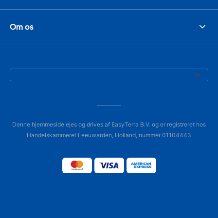
Om os
Denne hjemmeside ejes og drives af EasyTerra B.V. og er registreret hos
Handelskammeret Leeuwarden, Holland, nummer 01104443