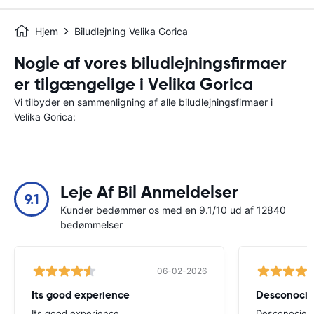
Hjem
Biludlejning Velika Gorica
Nogle af vores biludlejningsfirmaer
er tilgængelige i Velika Gorica
Vi tilbyder en sammenligning af alle biludlejningsfirmaer i
Velika Gorica:
Leje Af Bil Anmeldelser
9.1
Kunder bedømmer os med en 9.1/10 ud af 12840
bedømmelser
06-02-2026
Its good experience
Its good experience
Desconociend