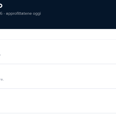
o
6 - approfittatene oggi
o
re.