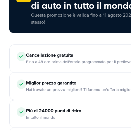
di auto in tutto il mond
Questa promozione è valida fino a 11 agosto 202
stesso!
Cancellazione
gratuita
Fino a 48 ore prima dell'orario programmato per il preliev
Miglior prezzo garantito
Hai trovato un prezzo migliore? Ti faremo un'offerta miglio
Più di 24000
punti di ritiro
In tutto il mondo