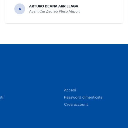
ARTURO DEANA ARRILLAGA
A
Avant Car Zagreb Pleso Airport
Accedi
ti
Password dimenticata
Crea account