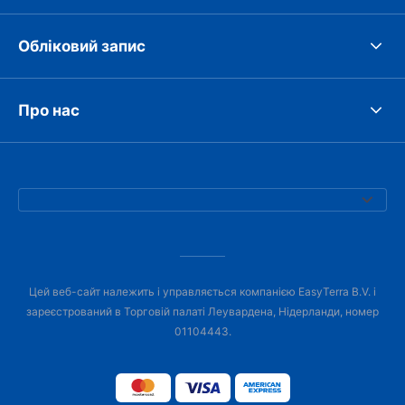
Обліковий запис
Про нас
Цей веб-сайт належить і управляється компанією EasyTerra B.V. і
зареєстрований в Торговій палаті Леувардена, Нідерланди, номер
01104443.