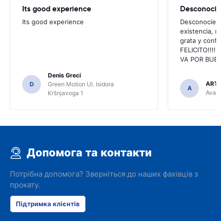
Its good experience
Its good experience
Desconociend
existencia, 
grata y confi
FELICITO!!!!,
VA POR BUEN
Denis Greci
ARTU
D
Green Motion Ul. Isidora
A
Avant
Kršnjavoga 1
Допомога та контакти
Потрібна допомога? Зверніться до наших фахівців з
прокату.
Підтримка клієнтів