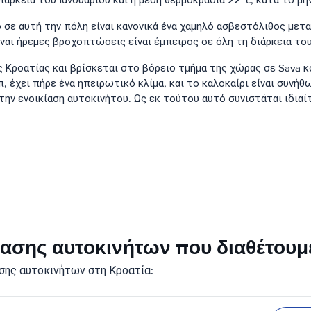
ιάρκεια του Ιανουαρίου και η μέση θερμοκρασία 22° c, κατά το μήν
 σε αυτή την πόλη είναι κανονικά ένα χαμηλό ασβεστόλιθος μετ
είναι ήρεμες βροχοπτώσεις είναι έμπειρος σε όλη τη διάρκεια το
 Κροατίας και βρίσκεται στο βόρειο τμήμα της χώρας σε Sava κ
 έχει πήρε ένα ηπειρωτικό κλίμα, και το καλοκαίρι είναι συνήθ
την ενοικίαση αυτοκινήτου. Ως εκ τούτου αυτό συνιστάται ιδιαί
ικίασης αυτοκινήτων που διαθέτουμ
σης αυτοκινήτων στη Κροατία: