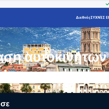
Διεθνές
ΣΥΧΝΈΣ Ε
αση αυτοκινήτων
α
 σε