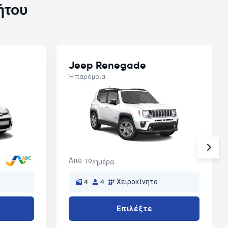
ήτου
Jeep Renegade
Ή παρόμοια
Από το
/ημέρα
4
4
Χειροκίνητο
Επιλέξτε