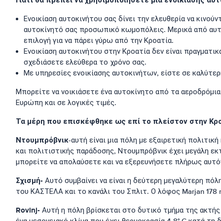
Γιατί θα πρέπει να χρησιμοποιήσετε μια ενοικίασης αυ
Ενοικίαση αυτοκινήτου σας δίνει την ελευθερία να κινού
αυτοκίνητό σας προσωπικό κωμοπόλεις. Μερικά από αυτά 
επιλογή για να πάρει γύρω από την Κροατία.
Ενοικίαση αυτοκινήτου στην Κροατία δεν είναι πραγματι
σχεδιάσετε ελεύθερα το χρόνο σας.
Με υπηρεσίες ενοικίασης αυτοκινήτων, είστε σε καλύτερη
Μπορείτε να νοικιάσετε ένα αυτοκίνητο από τα αεροδρόμια
Ευρώπη και σε λογικές τιμές.
Τα μέρη που επισκέφθηκε ως επί το πλείστον στην Κρ
Ντουμπρόβνικ
-αυτή είναι μια πόλη με εξαιρετική πολιτικ
και πολιτιστικής παράδοσης, Ντουμπρόβνικ έχει μεγάλη εκ
μπορείτε να απολαύσετε και να εξερευνήσετε πλήρως αυτόν
Σχισμή-
Αυτό συμβαίνει να είναι η δεύτερη μεγαλύτερη πόλη
του ΚΑΣΤΕΛΑ και το κανάλι του Σπλιτ. Ο λόφος Marjan 178 
Rovinj-
Αυτή η πόλη βρίσκεται στο δυτικό τμήμα της ακτής τ