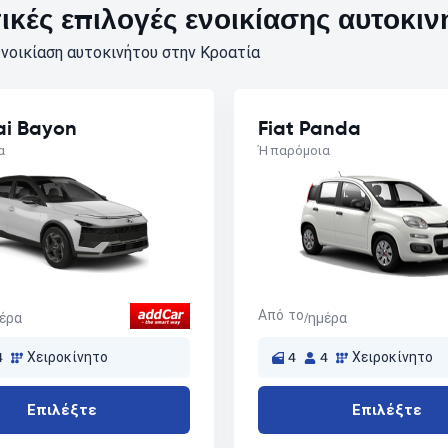
κές επιλογές ενοικίασης αυτοκιν
νοικίαση αυτοκινήτου στην Κροατία
i Bayon
Fiat Panda
α
Ή παρόμοια
Από το
μέρα
/ημέρα
4
Χειροκίνητο
4
4
Χειροκίνητο
Επιλέξτε
Επιλέξτε