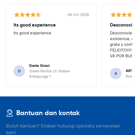
06-02-2026
Its good experience
Its good experience
Desconociend
existencia, 
grata y confi
FELICITO!!!!,
VA POR BUEN
Denis Greci
ARTU
D
Green Motion Ul. Isidora
A
Avant
Kršnjavoga 1
Bantuan dan kontak
Butuh bantuan? Silakan hubungi spesialis penyewaan
kami.