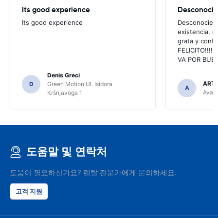
Its good experience
Its good experience
Desconociend
existencia, 
grata y confi
FELICITO!!!!,
VA POR BUEN
Denis Greci
ARTU
D
Green Motion Ul. Isidora
A
Avant
Kršnjavoga 1
도움말 및 연락처
도움이 필요하신가요? 렌탈 전문가에게 문의하세요.
고객 지원