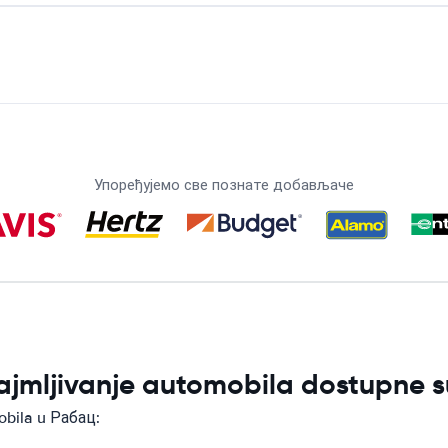
Упоређујемо све познате добављаче
ajmljivanje automobila dostupne 
obila u Рабац: