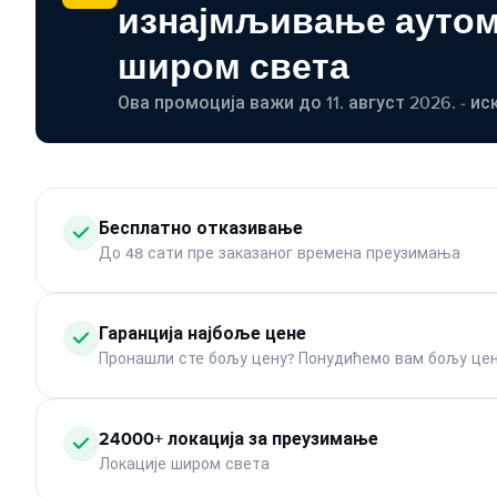
изнајмљивање ауто
широм света
Ова промоција важи до 11. август 2026. - ис
Бесплатно отказивање
До 48 сати пре заказаног времена преузимања
Гаранција најбоље цене
Пронашли сте бољу цену? Понудићемо вам бољу цен
24000+ локација за преузимање
Локације широм света