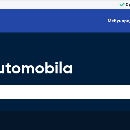
О
Међунаро
utomobila