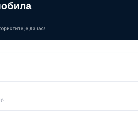
мобила
користите је данас!
у.