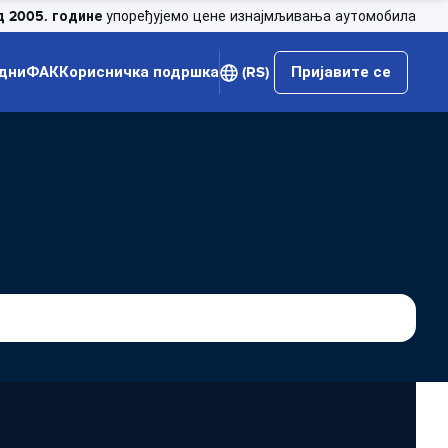
д 2005. године
упоређујемо цене изнајмљивања аутомобила
дни
ФАК
Корисничка подршка
(RS)
Пријавите се