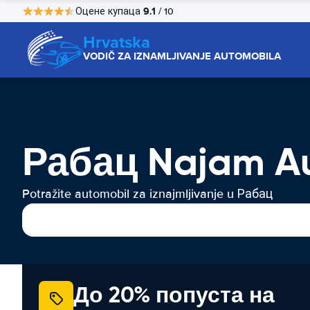
9.1
Оцене купаца
/ 10
Hrvatska
VODIČ ZA IZNAMLJIVANJE AUTOMOBILA
Рабац Najam A
Potražite automobil za iznajmljivanje u Рабац
До 20% попуста на