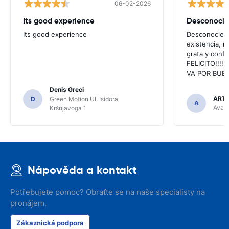
06-02-2026
Its good experience
Its good experience
Desconociend
existencia, 
grata y confi
FELICITO!!!!,
VA POR BUEN
Denis Greci
ARTU
D
Green Motion Ul. Isidora
A
Avant
Kršnjavoga 1
Nápověda a kontakt
Potřebujete pomoc? Obraťte se na naše specialisty na
pronájem.
Zákaznická podpora