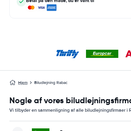
Betal på den måde, du er vant til
Hjem
Biludlejning Rabac
Nogle af vores biludlejningsfir
Vi tilbyder en sammenligning af alle biludlejningsfirmaer i