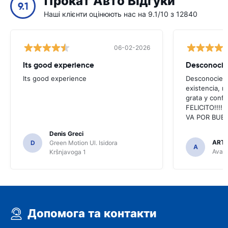
Прокат Авто Відгуки
9.1
Наші клієнти оцінюють нас на 9.1/10 з 12840
06-02-2026
Its good experience
Its good experience
Desconociend
existencia, 
grata y confi
FELICITO!!!!,
VA POR BUEN
Denis Greci
ARTU
D
Green Motion Ul. Isidora
A
Avant
Kršnjavoga 1
Допомога та контакти