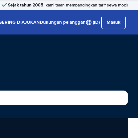
Sejak tahun 2005
, kami telah membandingkan tarif sewa mobil
SERING DIAJUKAN
Dukungan pelanggan
(ID)
Masuk