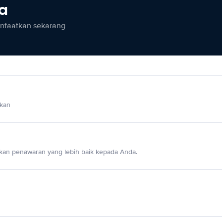
ia
anfaatkan sekarang
lkan
an penawaran yang lebih baik kepada Anda.