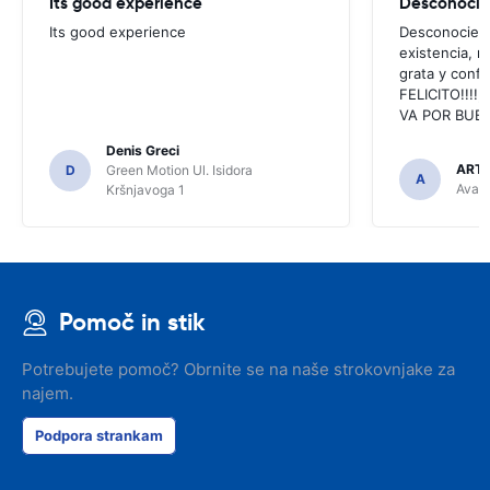
Its good experience
Its good experience
Desconociend
existencia, 
grata y confi
FELICITO!!!!,
VA POR BUEN
Denis Greci
ARTU
D
Green Motion Ul. Isidora
A
Avant
Kršnjavoga 1
Pomoč in stik
Potrebujete pomoč? Obrnite se na naše strokovnjake za
najem.
Podpora strankam