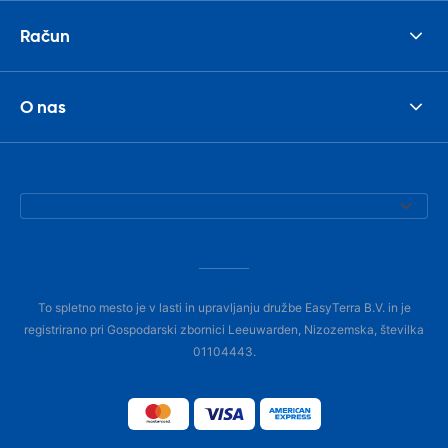
Račun
O nas
To spletno mesto je v lasti in upravljanju družbe EasyTerra B.V. in je
registrirano pri Gospodarski zbornici Leeuwarden, Nizozemska, številka
01104443.