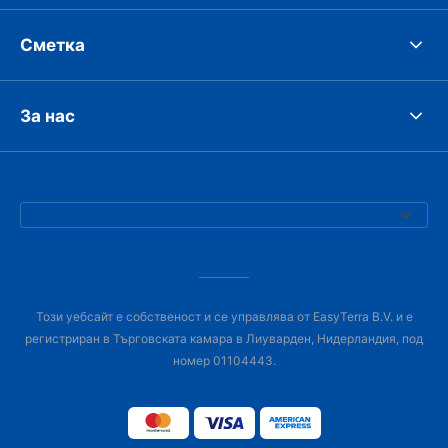
Сметка
За нас
Този уебсайт е собственост и се управлява от EasyTerra B.V. и е
регистриран в Търговската камара в Лиуварден, Нидерландия, под
номер 01104443.