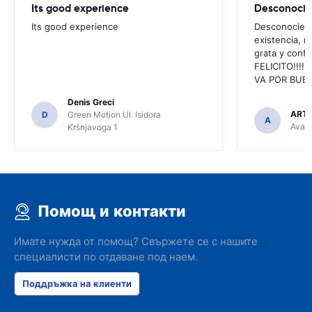
Its good experience
Its good experience
Desconociend
existencia, 
grata y confi
FELICITO!!!!,
VA POR BUEN
Denis Greci
ARTU
D
Green Motion Ul. Isidora
A
Avant
Kršnjavoga 1
Помощ и контакти
Имате нужда от помощ? Свържете се с нашите
специалисти по отдаване под наем.
Поддръжка на клиенти