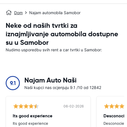
Dom
Najam automobila Samobor
Neke od naših tvrtki za
iznajmljivanje automobila dostupne
su u Samobor
Nudimo usporedbu svih rent a car tvrtki u Samobor:
Najam Auto Naši
9.1
Naši kupci nas ocjenjuju 9.1 /10 od 12842
06-02-2026
Its good experience
Its good experience
Desconociend