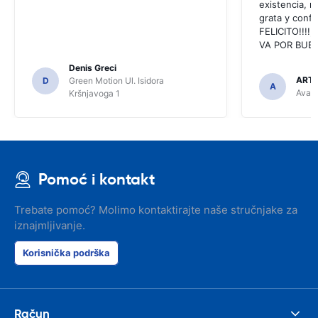
existencia, 
grata y confi
FELICITO!!!!,
VA POR BUEN
Denis Greci
ARTU
D
Green Motion Ul. Isidora
A
Avant
Kršnjavoga 1
Pomoć i kontakt
Trebate pomoć? Molimo kontaktirajte naše stručnjake za
iznajmljivanje.
Korisnička podrška
Račun