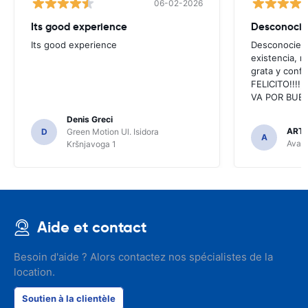
06-02-2026
Its good experience
Its good experience
Desconociend
existencia, 
grata y confi
FELICITO!!!!,
VA POR BUEN
Denis Greci
ARTU
D
Green Motion Ul. Isidora
A
Avant
Kršnjavoga 1
Aide et contact
Besoin d'aide ? Alors contactez nos spécialistes de la
location.
Soutien à la clientèle