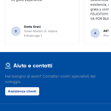
existencia, 
grata y confi
FELICITO!!!!,
VA POR BUEN
Denis Greci
ARTU
D
Green Motion Ul. Isidora
A
Avant
Kršnjavoga 1
Aiuto e contatti
Hai bisogno di aiuto? Contatta i nostri specialisti del
noleggio.
Assistenza clienti